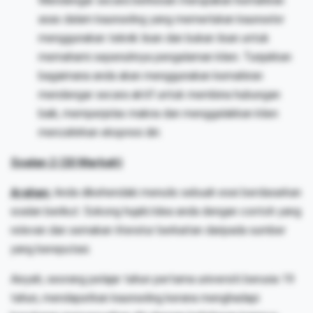
Mendengar secara berkesan merupakan kemahiran
asas dalam kaunseling yang memerlukan kaunselor
menggunakan teknik lisan dan bukan lisan untuk
memahami sepenuhnya pengalaman klien. Tunjukkan
bagaimana anda akan menggunakan kemahiran
mendengar secara aktif untuk membina hubungan
baik, memperjelas makna dan menggalakkan klien
menzahirkan ekspresi diri.
Soalan 2 (20 Markah)
Arahan:
Anda dikehendaki menulis sebuah esei berdasarkan
soalan berikut. Sokong hujah/idea anda dengan contoh yang
relevan dan semakan literatur berkaitan daripada sumber
yang bereputasi.
Aisyah, seorang pelajar tahun pertama universiti berusia 19
tahun, mendapatkan kaunseling kerana menghadapi