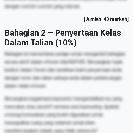
dengan contoh-contoh yang relevan..
[Jumlah: 40 markah]
Bahagian 2 – Penyertaan Kelas
Dalam Talian (10%)
Bahagian ini memerlukan pelajar untuk mengambil bahagian
secara aktif dalam eforum MyINSPIRE. Bincangkan topik
berikut dalam forum dan serahkan bukti penyertaan anda
dengan tutor dan rakan sebaya anda dalam perbincangan
dalam talian eforum.
Bincangkan bagaimana kaunselor mengendalikan isu yang
mencabar atau sensitif semasa sesi kaunseling. Apakah
strategi komunikasi yang boleh digunakan untuk
mewujudkan ruang yang selamat untuk klien
membincangkan subjek yang tidak selesa ini?