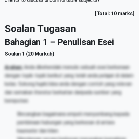
clients to discuss uncomfortable subjects?
[Total: 10 marks]
Soalan Tugasan
Bahagian 1 – Penulisan Esei
Soalan 1 (20 Markah)
Arahan:
Anda dikehendaki menulis sebuah esei berkenaan
dengan topik-topik berikut yang telah anda pelajari di dalam
kelas. Sokong hujah/idea anda dengan contoh yang relevan
dan semakan literatur berkaitan daripada sumber yang
bereputasi.
Bincangkan bagaimana empati menyumbang kepada
pembinaan hubungan yang berkesan di antara
kaunselor dan klien.