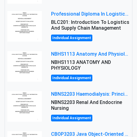
Professional Diploma In Logistics And Supply Chain Management Assignment: Principles And Practice Of Transport
BLC201: Introduction To Logistics
And Supply Chain Management
Individual Assignment
NBHS1113 Anatomy And Physiology Assigment: Anatomy And Physiology Of Cells And Tissues
NBHS1113 ANATOMY AND
PHYSIOLOGY
Individual Assignment
NBNS2203 Haemodialysis: Principles, Complications & Management Strategies
NBNS2203 Renal And Endocrine
Nursing
Individual Assignment
CBOP3203 Java Object-Oriented Programming Assignment: ShapeA & Arithmetic Class Implementation