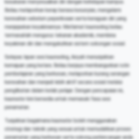
kesukaran menyesuaikan diri dengan kehidupan kampus.
Beliau melaporkan kerap berasa kesunyian, mengalami
keresahan sebelum peperiksaan serta keraguan diri yang
menjejaskan keyakinannya. Matlamat kaunseling beliau
termasuklah mengurus tekanan akademik, membina
keyakinan diri dan mengukuhkan sistem sokongan sosial.
Selepas lapan sesi kaunseling, Aisyah menunjukkan
kemajuan yang ketara. Beliau berjaya membangunkan rutin
pembelajaran yang berkesan, melaporkan kurang serangan
keresahan dan menjadi lebih aktif secara sosial melalui
penglibatan dalam kelab pelajar. Dengan pencapaian ini,
kaunselor kini bersedia untuk memasuki fasa sesi
penamatan.
Tunjukkan bagaimana kaunselor boleh menggunakan
strategi dan teknik yang sesuai untuk memudahkan proses
penamatan yang berkesan serta sokong perbincangan anda