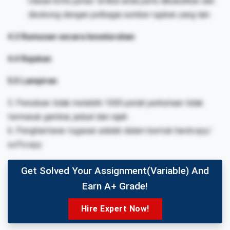
Ulasan kritis jurnal/ artikal anda perlu dikukuhkan dan
disokong dengan pelbagai sumber rujukan yang lain.
4.3 Rumusan secara keseluruhan
4.4 Rujukan
5.5 Lampiran
5. Penulisan tidak melebihi 1000 patah perkataan tidak
termasuk gambar, jadual dan rajah.
6. Penghantaran tugasan adalah dalam bentuk hardcopy/
softcopy.
Get Solved Your Assignment(variable) And
Earn A+ Grade!
Hire Expert Now!