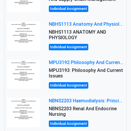
Individual Assignment
NBHS1113 Anatomy And Physiology Assigment: Anatomy And Physiology Of Cells And Tissues
NBHS1113 ANATOMY AND
PHYSIOLOGY
Individual Assignment
MPU3192 Philosophy And Current Issues Level: Short Semester Assignmment: Philosophy And Critical Thinking
MPU3193: Philosophy And Current
Issues
Individual Assignment
NBNS2203 Haemodialysis: Principles, Complications & Management Strategies
NBNS2203 Renal And Endocrine
Nursing
Individual Assignment