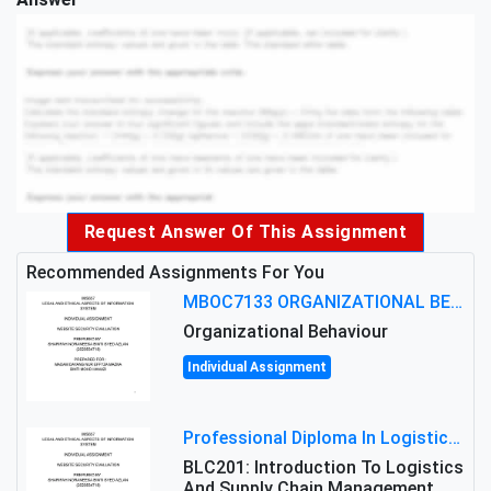
Request Answer Of This Assignment
Recommended Assignments For You
MBOC7133 ORGANIZATIONAL BEHAVIOUR LEVEL 7 ASSESSMENT: ANALYZING THE LEADERSHIP OF SIR ERNEST SHACKLETON'S
Organizational Behaviour
Individual Assignment
Professional Diploma In Logistics And Supply Chain Management Assignment: Principles And Practice Of Transport
BLC201: Introduction To Logistics
And Supply Chain Management