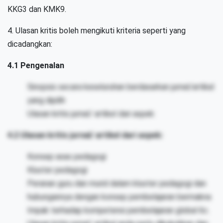
KKG3 dan KMK9.
4. Ulasan kritis boleh mengikuti kriteria seperti yang
dicadangkan:
4.1 Pengenalan
Sinopsis secara keseluruhan berdasarkan jurnal/artikal
yang dipilih
Ulasan kritis jurnal/ artikel dari aspek:
4.2 Ulasan kritis jurnal/ artikel dari aspek:
Konsep asas pedagogi
Kluster pedagogi
Peranan guru dan murid dalam kluster pedagogi dan
hubungannya dengan konsep pembelajaran bermakna
Impak terhadap kompetensi pembelajaran global 6c.