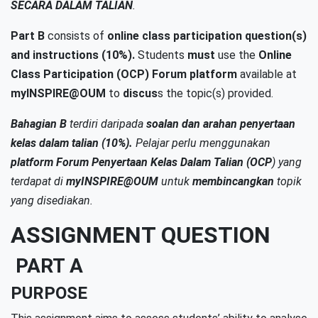
SECARA DALAM TALIAN
.
Part B
consists of
online class participation question(s)
and instructions (10%).
Students
must
use the
Online
Class Participation (OCP) Forum platform
available at
myINSPIRE@OUM
to
discus
s the topic(s) provided.
Bahagian B
terdiri daripada
soalan dan arahan penyertaan
kelas dalam talian (10%).
Pelajar perlu menggunakan
platform Forum Penyertaan Kelas Dalam Talian (OCP
) yang
terdapat di
myINSPIRE@OUM
untuk
membincangkan
topik
yang disediakan.
ASSIGNMENT QUESTION
PART A
PURPOSE