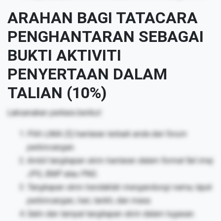
ARAHAN BAGI TATACARA
PENGHANTARAN SEBAGAI
BUKTI AKTIVITI
PENYERTAAN DALAM
TALIAN (10%)
Laksanakan perkara berikut:
Pilih LIMA (5) hantaran terbaik anda dari forum
perbincangan.
Ambil tangkapan skrin hantaran dalam format fail imej
JPG, BMP atau PNG.
Tangkapan skrin hendaklah mengandungi nama, tajuk
perbincangan, hari, tarikh, dan masa.
Salin dan tampal tangkapan skrin dalam tugasan.