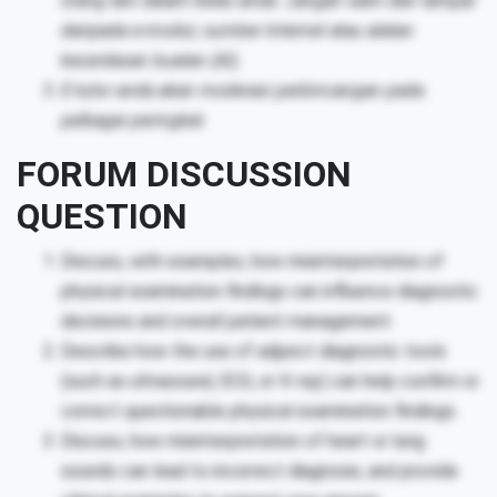
orang lain dalam kelas anda. Jangan salin dan tampal
daripada e-modul, sumber Internet atau alatan
kecerdasan buatan (AI).
E-tutor anda akan moderasi perbincangan pada
pelbagai peringkat.
FORUM DISCUSSION
QUESTION
Discuss, with examples, how misinterpretation of
physical examination findings can influence diagnostic
decisions and overall patient management.
Describe how the use of adjunct diagnostic tools
(such as ultrasound, ECG, or X-ray) can help confirm or
correct questionable physical examination findings.
Discuss, how misinterpretation of heart or lung
sounds can lead to incorrect diagnosis, and provide