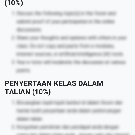
(10%)
Discuss the following topic(s) in the forum and
submit proof of your participation in the online
discussions.
Share your thoughts and opinions with others in your
class. Do not copy and paste from e-modules,
internet sources, or artificial intelligence (AI) tools.
Your e-tutor will moderate the discussion at various
points.
PENYERTAAN KELAS DALAM
TALIAN (10%)
Bincangkan topik-topik berikut di dalam forum dan
hantar bukti penyertaan anda dalam perbincangan
dalam talian.
Kongsikan pemikiran dan pendapat anda dengan