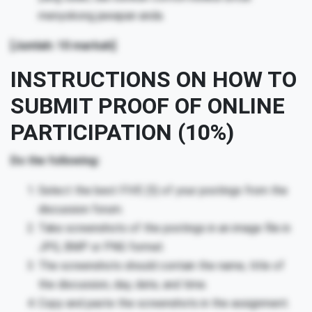
menyokong jawapan anda.
[Jumlah: 10 markah]
INSTRUCTIONS ON HOW TO
SUBMIT PROOF OF ONLINE
PARTICIPATION (10%)
Do the following:
Select the best FIVE (5) of your postings from the
discussion forum.
Take screenshots of the postings in an image file in
JPG, BMP or PNG format.
The screenshots should contain the name, title of
the discussion, day, date, and time.
Copy and paste the screenshots in the assignment.