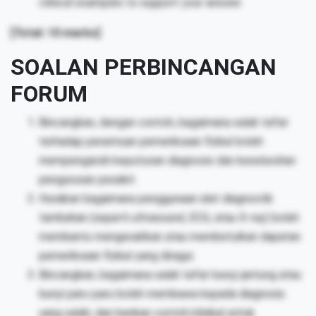
clinical examples to support your answer.
[Total: 10 marks]
SOALAN PERBINCANGAN
FORUM
Bincangkan, dengan contoh, bagaimana salah tafsir
terhadap penemuan pemeriksaan fizikal boleh
mempengaruhi keputusan diagnosis dan keseluruhan
pengurusan pesakit.
Huraikan bagaimana penggunaan alat diagnostik
tambahan (seperti ultrasound, ECG, atau X-ray) boleh
membantu mengesahkan atau membetulkan dapatan
pemeriksaan fizikal yang diragui.
Bincangkan, bagaimana salah tafsir bunyi jantung atau
bunyi paru-paru boleh membawa kepada diagnosis
yang salah, dan berikan contoh klinikal untuk