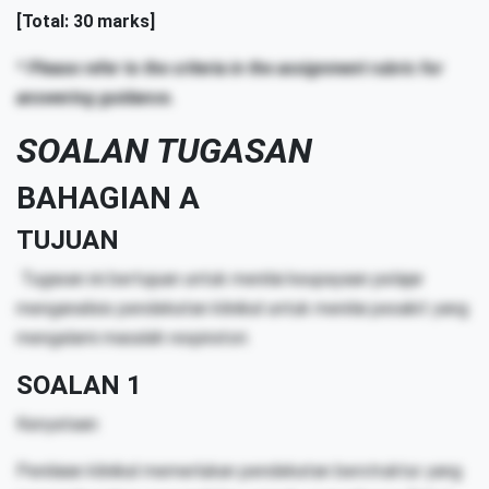
[Total: 30 marks]
* Please refer to the criteria in the assignment rubric for
answering guidance.
SOALAN TUGASAN
BAHAGIAN A
TUJUAN
Tugasan ini bertujuan untuk menilai keupayaan pelajar
menganalisis pendekatan klinikal untuk menilai pesakit yang
mengalami masalah respiratori.
SOALAN 1
Kenyataan:
Penilaian klinikal memerlukan pendekatan berstruktur yang