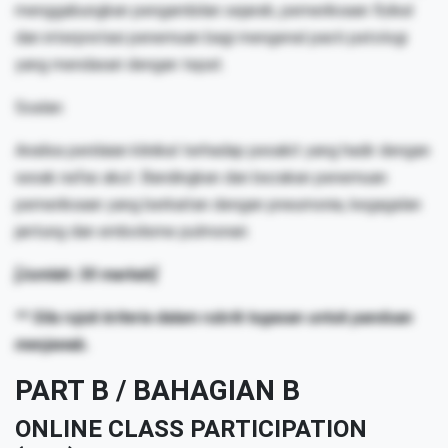
menggabungkan pengambilan sejarah, pemeriksaan fizikal
dan interpretasi penemuan bagi mengenal pasti patologi
yang mendasari dengan tepat.
Soalan:
Analisa penilaian klinikal terhadap pesakit yang hadir dengan
sesak nafas akut. Bandingkan dan bezakan penemuan
pemeriksaan yang berkaitan dengan pneumonia, kegagalan
jantung dan embolisme pulmonari.
[Jumlah: 30 markah]
** Sila rujuk kriteria dalam rubrik tugasan untuk panduan
menjawab.
PART B / BAHAGIAN B
ONLINE CLASS PARTICIPATION